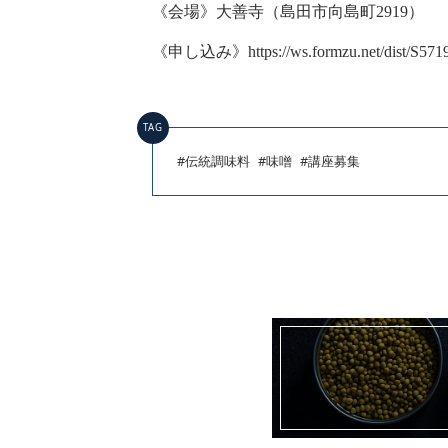
《会場》大善寺（島田市向島町2919）
《申し込み》https://ws.formzu.net/dist/S571
TAG
#伝統調味料
#味噌
#講座募集