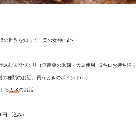
噌の世界を知って、美の女神に⁈〜
仕込む味噌づくり（無農薬の米麹・大豆使用 2キロお持ち帰
の種類のお話、買うときのポイントetc）
による
カメ
のお話
♡
00円 込み）