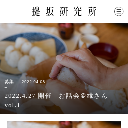
内
容
を
ス
キ
ッ
プ
募集！
2022.04.08
2022.4.27 開催 お話会＠縁さん
vol.1