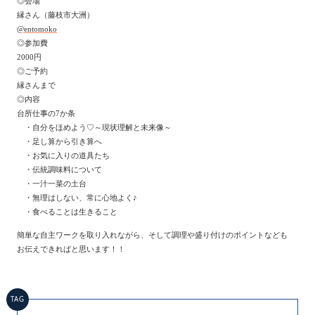
◎会場
縁さん（藤枝市大洲）
@entomoko
◎参加費
2000円
◎ご予約
縁さんまで
◎内容
台所仕事の7か条
・自分をほめよう♡～現状理解と未来像～
・足し算から引き算へ
・お気に入りの道具たち
・伝統調味料について
・一汁一菜の土台
・無理はしない、常に心地よく♪
・食べることは生きること
簡単な自主ワークを取り入れながら、そして調理や盛り付けのポイントなども
お伝えできればと思います！！
TAG